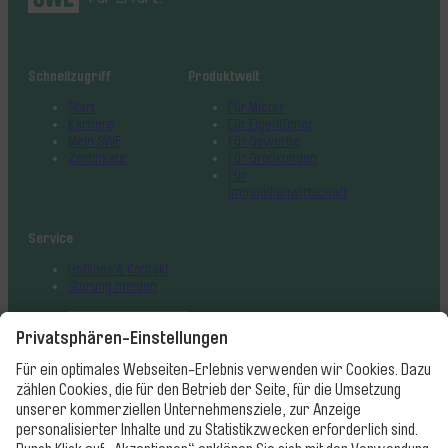
Schnellzugriff
Produktwelt
Start
Für Mieter
Karriere
Für Eigentümer
Mein SWE
Für Gewerbe
Zertifikate
Für Großkunden
Für
Immobilienwirtschaft
Service
Hotlines & Kontakt
Störung melden
Vertrag
widerrufen
Impressum
Datenschutz
Barrierefreiheit
Cookie-Einstellungen