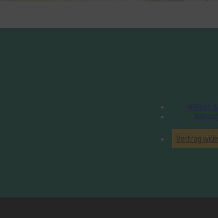
Hotlines &
Störun
Vertrag wide