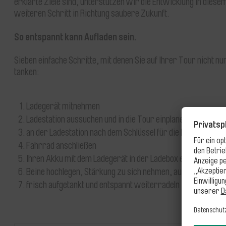
erklärte Ziele sind, unterstützen wir die Entwicklung in diese
weiteren Schritt in Richtung saubere Zukunft.
So entspannt kann Aufladen sein.
Sieben einfache Schritte, mit denen Sie auf Ihrer Tour nicht n
tanken:
Ladegerät mitnehmen
Ladestation aussuchen und in die Tour einplanen
an der Ladestation nach dem Schlüssel für die Box fragen
Fahrrad anschließen
Ihren Akku mit dem Ladegerät in der Ladebox einschließen
Beine hochlegen, Stärkung zu sich nehmen, ausruhen
frisch aufgetankt und entspannt weiterradeln