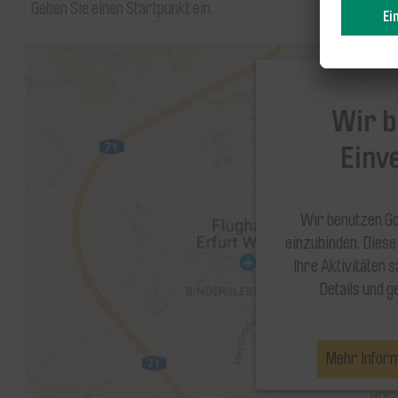
Wir b
Einv
Wir benutzen Go
einzubinden. Diese
Ihre Aktivitäten 
Details und g
Mehr Infor