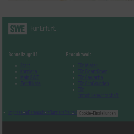
Für Erfurt.
Schnellzugriff
Produktwelt
Start
Für Mieter
Karriere
Für Eigentümer
Mein SWE
Für Gewerbe
Zertifikate
Für Großkunden
Für
Immobilienwirtschaft
Impressum
Datenschutz
Barrierefreiheit
Cookie-Einstellungen