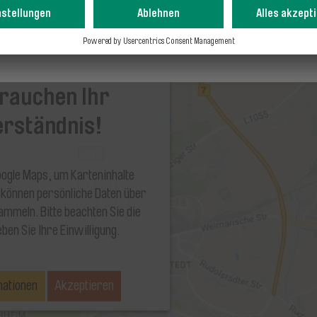
Schließen
rauchen Ihr
erständnis!
ogle Maps, um Karteninhalte
 können persönliche Daten über
sammeln. Bitte beachten Sie die
eben Sie Ihre Einwilligung.
mationen
Akzeptieren