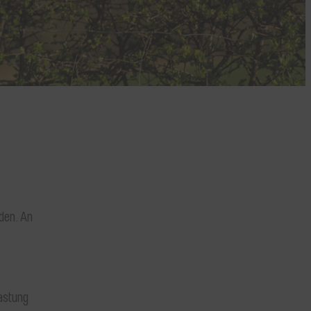
aden. An
astung