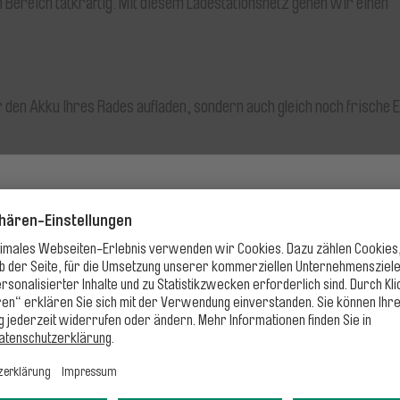
m Bereich tatkräftig. Mit diesem Ladestationsnetz gehen wir einen
ur den Akku Ihres Rades aufladen, sondern auch gleich noch frische 
Wartungsarbeiten
Aufgrund von Wartungsarbeiten stehen Ihnen unsere
Websites und das Kundenportal am 11.08.2026 von 05:00 -
06:00 Uhr nicht zur Verfügung.
Wir danken für Ihr Verständnis.