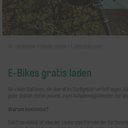
Home
Vorteilswelt
Aktuelle Vorteile
E-Bikes gratis laden
E-Bikes gratis laden
An vielen Stationen, die überall im Stadtgebiet verteilt liegen
jeder Station stehen jeweils zwei Auflademöglichkeiten zur Ve
Warum kostenlos?
Elektromobilität ist eine der saubersten Formen der Fortbewe